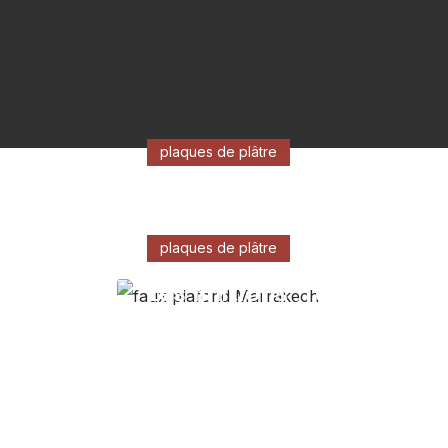
plaques de plâtre
Les tendances des faux
plafonds modernes au
plaques de plâtre
Maroc
Les finitions : l’étape qui
fait toute la différence