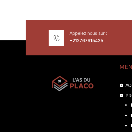
Appelez nous sur :
+212767915425
ME
AC
PR