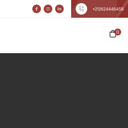
+212624446458
0