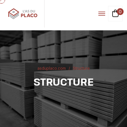
0
asduplaco.com
Structure
STRUCTURE